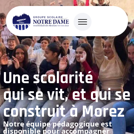
Panneau de gestion des cookies
Une scolarité
qui se vit, et qui se
construit à Morez
Notre équipe pédagogique est
disponible pour
accompagner